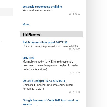
eea.daviz screencasts available
Your feedback is needed!
2014-02-03
More…
Știri Plone.org
.
Patch de securitate lansat 20171128
Remedierea rapidă pentru diverse vulnerabilități
2017-11-28
20171128
Mai multe remedieri pt XSS și redirecționări,
precum și o remediere pentru o ieșire din mediul
de testare (sandbox)
2017-11-18
Ofițerii Fundației Plone 2017-2018
Comitetul Fundației Plone este acum în noul
termen 2017-2018
2017-11-16
Google Summer of Code 2017 încununat de
succes