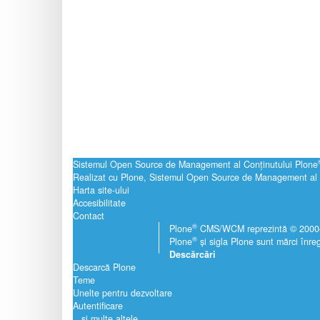
Sistemul Open Source de Management al Conţinutului Plone
Realizat cu Plone, Sistemul Open Source de Management al 
Harta site-ului
Accesibilitate
Contact
®
Plone
CMS/WCM reprezintă © 2000–20
®
Plone
și sigla Plone sunt mărci înreg
Descărcări
Descarcă Plone
Teme
Unelte pentru dezvoltare
Autentificare
...și multe altele.