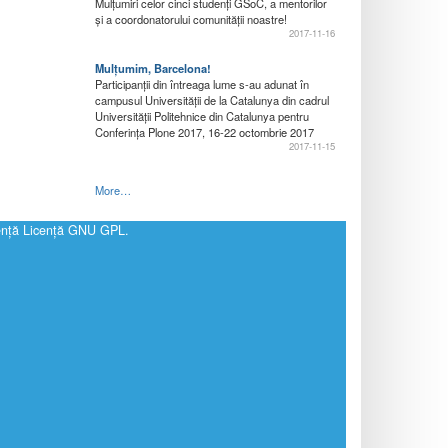
Mulțumiri celor cinci studenți GSoC, a mentorilor
și a coordonatorului comunității noastre!
2017-11-16
Mulțumim, Barcelona!
Participanții din întreaga lume s-au adunat în
campusul Universității de la Catalunya din cadrul
Universității Politehnice din Catalunya pentru
Conferința Plone 2017, 16-22 octombrie 2017
2017-11-15
More…
cenţă
Licenţă GNU GPL
.