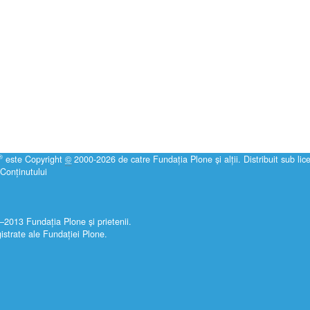
®
este Copyright
©
2000-2026 de catre
Fundaţia Plone
şi alţii. Distribuit sub li
Conţinutului
13 Fundația Plone și prietenii.
istrate ale Fundației Plone.