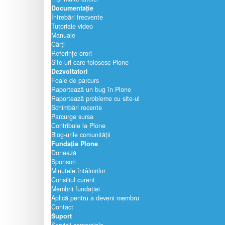
Documentație
Întrebări frecvente
Tutoriale video
Manuale
Cărți
Referințe erori
Site-uri care folosesc Plone
Dezvoltatori
Foaie de parcurs
Raportează un bug în Plone
Raportează probleme cu site-ul
Schimbări recente
Parcurge sursa
Contribuie la Plone
Blog-urile comunității
Fundația Plone
Donează
Sponsori
Minutele întâlnirilor
Consiliul curent
Membrii fundației
Aplică pentru a deveni membru
Contact
Suport
Servicii comerciale