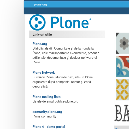
plone.org
Link-uri utile
Plone.org
Știri oficiale din Comunitate și de la Fundația
Plone, cele mai importante evenimente, produse
adiționale, documentație și desigur software-ul
Plone.
Plone Network
Furnizori Plone, studii de caz, site-uri Plone
organizate după companie, sector și zonă
geografică.
Plone mailing lists
Listele de email publice plone.org
comunity.plone.org
Plone community
Plone 4 - demo portal