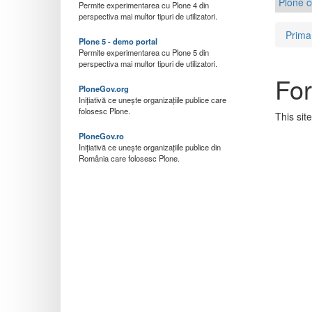
Plone 
Permite experimentarea cu Plone 4 din
perspectiva mai multor tipuri de utilizatori.
Prima
Plone 5 - demo portal
Permite experimentarea cu Plone 5 din
perspectiva mai multor tipuri de utilizatori.
For
PloneGov.org
Inițiativă ce unește organizațiile publice care
folosesc Plone.
This sit
PloneGov.ro
Inițiativă ce unește organizațiile publice din
România care folosesc Plone.