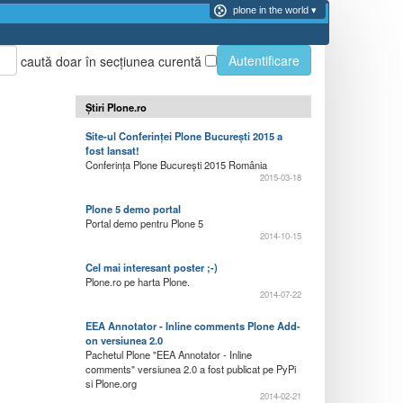
plone in the world
Autentificare
caută doar în secţiunea curentă
Știri Plone.ro
Site-ul Conferinței Plone București 2015 a
fost lansat!
Conferința Plone București 2015 România
2015-03-18
Plone 5 demo portal
Portal demo pentru Plone 5
2014-10-15
Cel mai interesant poster ;-)
Plone.ro pe harta Plone.
2014-07-22
EEA Annotator - Inline comments Plone Add-
on versiunea 2.0
Pachetul Plone "EEA Annotator - Inline
comments" versiunea 2.0 a fost publicat pe PyPi
si Plone.org
2014-02-21